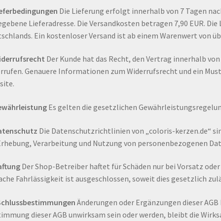
ieferbedingungen
Die Lieferung erfolgt innerhalb von 7 Tagen n
gebene Lieferadresse. Die Versandkosten betragen 7,90 EUR. Die L
schlands. Ein kostenloser Versand ist ab einem Warenwert von üb
iderrufsrecht
Der Kunde hat das Recht, den Vertrag innerhalb vo
rrufen. Genauere Informationen zum Widerrufsrecht und ein Muste
ite.
ewährleistung
Es gelten die gesetzlichen Gewährleistungsregelu
atenschutz
Die Datenschutzrichtlinien von „coloris-kerzen.de“ si
Erhebung, Verarbeitung und Nutzung von personenbezogenen Dat
aftung
Der Shop-Betreiber haftet für Schäden nur bei Vorsatz oder 
ache Fahrlässigkeit ist ausgeschlossen, soweit dies gesetzlich zulä
 Schlussbestimmungen
Änderungen oder Ergänzungen dieser AGB be
immung dieser AGB unwirksam sein oder werden, bleibt die Wir