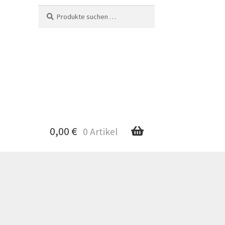
Suche
Suchen
nach:
0,00
€
0 Artikel
nto