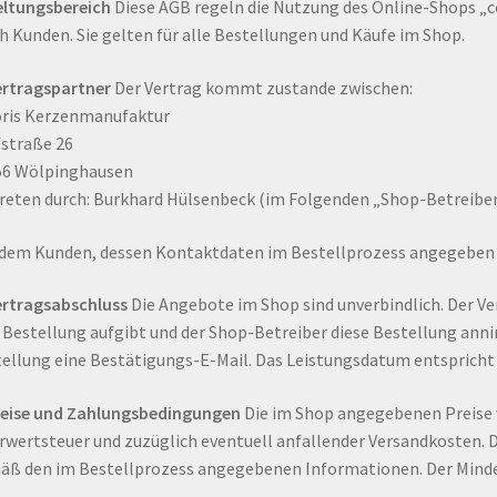
eltungsbereich
Diese AGB regeln die Nutzung des Online-Shops „c
h Kunden. Sie gelten für alle Bestellungen und Käufe im Shop.
ersandarten
Warenkorb
Werkstattverkauf
ertragspartner
Der Vertrag kommt zustande zwischen:
oris Kerzenmanufaktur
rten
straße 26
56 Wölpinghausen
reten durch: Burkhard Hülsenbeck (im Folgenden „Shop-Betreibe
dem Kunden, dessen Kontaktdaten im Bestellprozess angegeben 
ertragsabschluss
Die Angebote im Shop sind unverbindlich. Der V
 Bestellung aufgibt und der Shop-Betreiber diese Bestellung ann
ellung eine Bestätigungs-E-Mail. Das Leistungsdatum entspricht
reise und Zahlungsbedingungen
Die im Shop angegebenen Preise v
wertsteuer und zuzüglich eventuell anfallender Versandkosten. 
ß den im Bestellprozess angegebenen Informationen. Der Minde