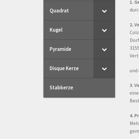
1. G
durc
Quadrat
My Account
Registration
Shop
V
2. V
Kugel
Col
Widerrufsbelehrung
Zahlungsa
Dorf
315
Pyramide
Vert
Disque Kerze
und 
3. V
Stabkerze
eine
Best
4. P
Mehr
gemä