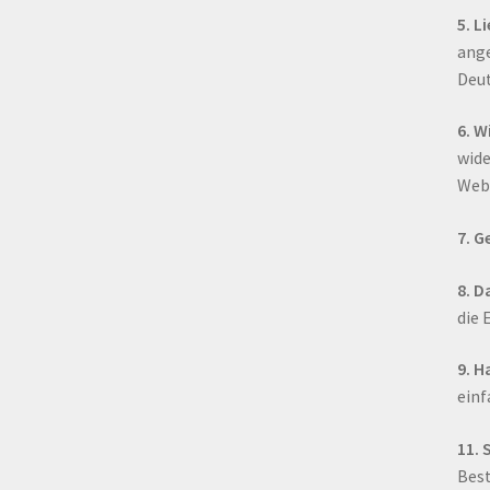
5. L
ange
Deut
6. W
wide
Webs
7. G
8. D
die 
9. H
einf
11.
Best