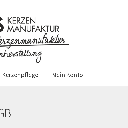
Kerzenpflege
Mein Konto
 (EU)
Datenschutzerklärung
GB
epage
Impressum
Kasse
Kerzenpflege
Mein Ko