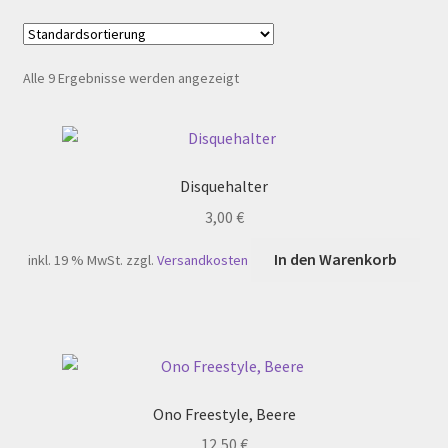
Warenkorb
Alle 9 Ergebnisse werden angezeigt
Werkstattverkauf
Widerrufsbelehrung
Disquehalter
Zahlungsarten
3,00
€
In den Warenkorb
inkl. 19 % MwSt.
zzgl.
Versandkosten
Ono Freestyle, Beere
12,50
€