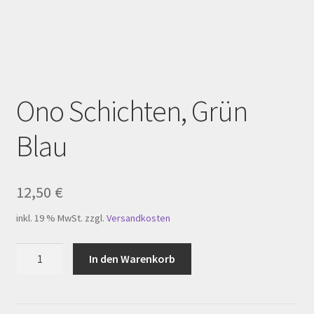
Homepage
Impressum
Kasse
Ono Schichten, Grün
Kerzenpflege
Blau
Mein Konto
My Account
12,50
€
inkl. 19 % MwSt.
zzgl.
Versandkosten
Registration
Ono
In den Warenkorb
Shop
Schichten,
Grün
Versandarten
Blau