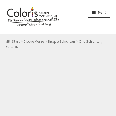
Zur
Zum
Menü
Navigation
Inhalt
springen
springen
Start
Start
Disque Kerze
Disque Schichten
Ono Schichten,
Grün Blau
AGB
Blog
Cookie-Richtlinie (EU)
Datenschutzerklärung
Echtheit von Bewertungen