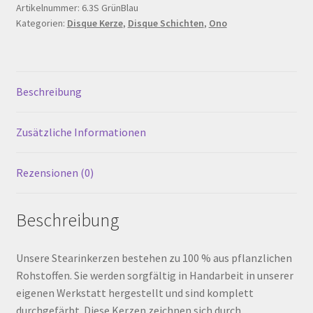
Menge
Artikelnummer:
6.3S GrünBlau
Warenkorb
Kategorien:
Disque Kerze
,
Disque Schichten
,
Ono
Werkstattverkauf
Beschreibung
Widerrufsbelehrung
Zusätzliche Informationen
Zahlungsarten
Rezensionen (0)
Beschreibung
Unsere Stearinkerzen bestehen zu 100 % aus pflanzlichen
Rohstoffen. Sie werden sorgfältig in Handarbeit in unserer
eigenen Werkstatt hergestellt und sind komplett
durchgefärbt. Diese Kerzen zeichnen sich durch