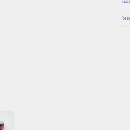
Zusä
Reze