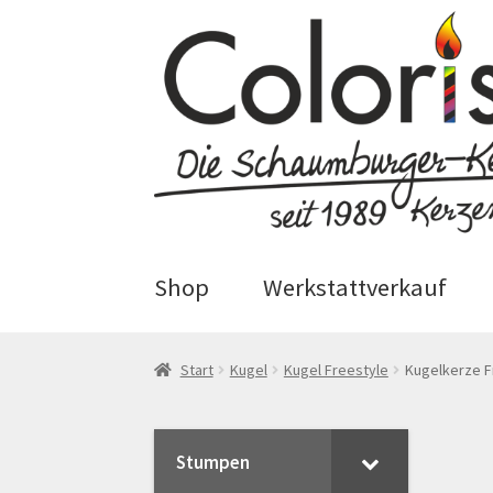
Zur
Zum
Navigation
Inhalt
springen
springen
Shop
Werkstattverkauf
Start
AGB
Blog
Cookie-Richtlinie
Start
Kugel
Kugel Freestyle
Kugelkerze F
Echtheit von Bewertungen
Hom
Stumpen