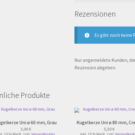
Rezensionen
Es gibt noch keine 
Nur angemeldete Kunden, die 
Rezension abgeben.
nliche Produkte
gelkerze Uni ø 60 mm, Grau
Kugelkerze Uni ø 80 mm, C
3,00
€
5,50
€
kl. 19 % MwSt.
zzgl.
Versandkosten
inkl. 19 % MwSt.
zzgl.
Versandkost