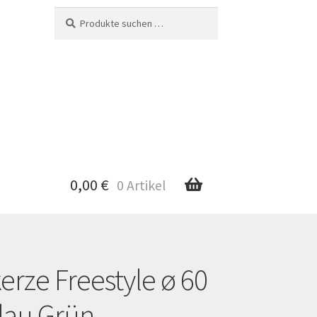
Suche
Suchen
nach:
0,00
€
0 Artikel
erze Freestyle ø 60
nto
lau Grün