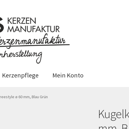
Kerzenpflege
Mein Konto
 (EU)
Datenschutzerklärung
reestyle ø 60 mm, Blau Grün
Kugelk
epage
Impressum
Kasse
Kerzenpflege
Mein Ko
mm, B