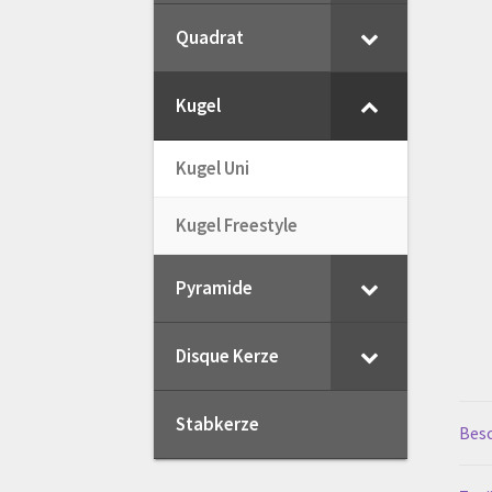
Quadrat
My Account
Registration
Shop
V
Kugel
Widerrufsbelehrung
Zahlungsa
Kugel Uni
Kugel Freestyle
Pyramide
Disque Kerze
Stabkerze
Bes