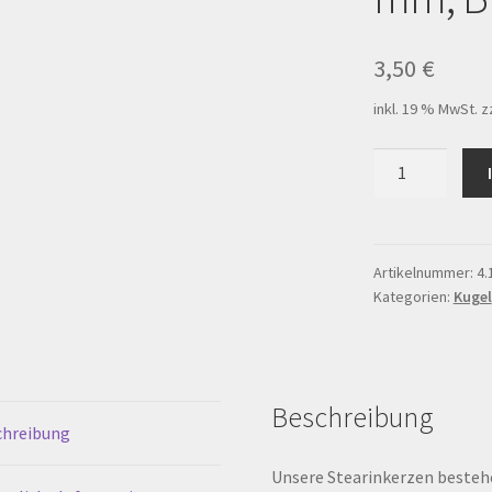
ersandarten
Warenkorb
Werkstattverkauf
3,50
€
inkl. 19 % MwSt.
z
rten
Kugelkerze
Freestyle
ø
60
mm,
Artikelnummer:
4.
Kategorien:
Kugel
Blau
Grün
Menge
Beschreibung
chreibung
Unsere Stearinkerzen bestehe