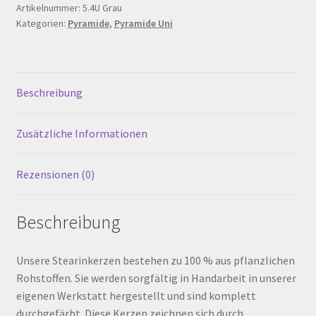
190
Artikelnummer:
5.4U Grau
Warenkorb
Kategorien:
Pyramide
,
Pyramide Uni
mm,
Grau
Werkstattverkauf
Menge
Beschreibung
Widerrufsbelehrung
Zusätzliche Informationen
Zahlungsarten
Rezensionen (0)
Beschreibung
Unsere Stearinkerzen bestehen zu 100 % aus pflanzlichen
Rohstoffen. Sie werden sorgfältig in Handarbeit in unserer
eigenen Werkstatt hergestellt und sind komplett
durchgefärbt. Diese Kerzen zeichnen sich durch