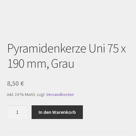
Homepage
Impressum
Kasse
Pyramidenkerze Uni 75 x
Kerzenpflege
190 mm, Grau
Mein Konto
My Account
8,50
€
inkl. 19 % MwSt.
zzgl.
Versandkosten
Registration
Pyramidenkerze
In den Warenkorb
Shop
Uni
75
Versandarten
x