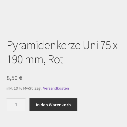
Homepage
Impressum
Kasse
Pyramidenkerze Uni 75 x
Kerzenpflege
190 mm, Rot
Mein Konto
My Account
8,50
€
inkl. 19 % MwSt.
zzgl.
Versandkosten
Registration
Pyramidenkerze
In den Warenkorb
Shop
Uni
75
Versandarten
x