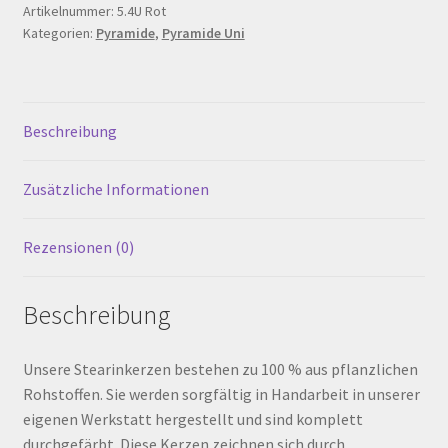
190
Artikelnummer:
5.4U Rot
Warenkorb
Kategorien:
Pyramide
,
Pyramide Uni
mm,
Rot
Werkstattverkauf
Menge
Beschreibung
Widerrufsbelehrung
Zusätzliche Informationen
Zahlungsarten
Rezensionen (0)
Beschreibung
Unsere Stearinkerzen bestehen zu 100 % aus pflanzlichen
Rohstoffen. Sie werden sorgfältig in Handarbeit in unserer
eigenen Werkstatt hergestellt und sind komplett
durchgefärbt. Diese Kerzen zeichnen sich durch