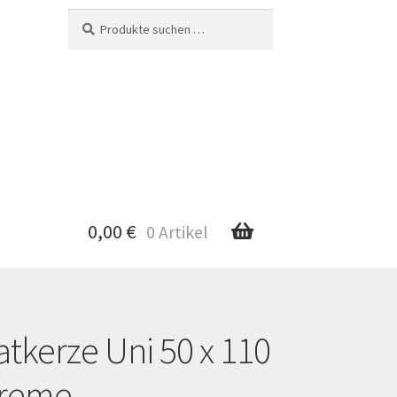
Suche
Suchen
nach:
0,00
€
0 Artikel
tkerze Uni 50 x 110
nto
reme