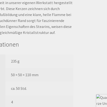
eit in unserer eigenen Werkstatt hergestellt
bt. Diese Kerzen zeichnen sich durch
Rußbildung und eine klare, helle Flamme bei
auchdünner Rand sorgt für faszinierende
llen Eigenschaften des Stearins, weisen diese
gleichmäßige Kristallstruktur auf.
mationen
235 g
50 × 50 × 110 mm
ca. 50 Std.
4