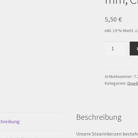
ersandarten
Warenkorb
Werkstattverkauf
5,50
€
inkl. 19 % MwSt.
z
rten
Quadratkerze
Uni
50
x
110
Artikelnummer:
7.
Kategorien:
Quad
mm,
Creme
Menge
Beschreibung
chreibung
Unsere Stearinkerzen bestehe