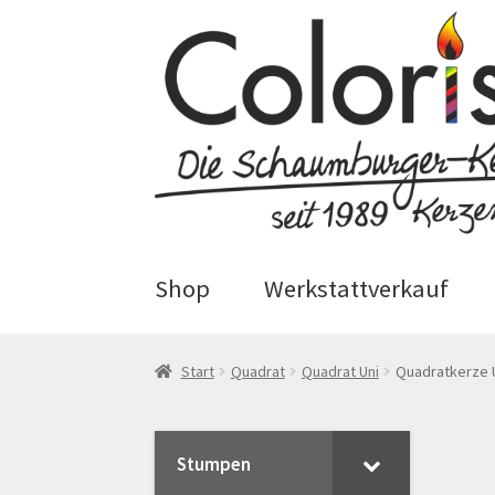
Zur
Zum
Navigation
Inhalt
springen
springen
Shop
Werkstattverkauf
Start
AGB
Blog
Cookie-Richtlinie
Start
Quadrat
Quadrat Uni
Quadratkerze 
Echtheit von Bewertungen
Hom
Stumpen