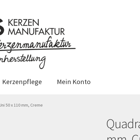
Kerzenpflege
Mein Konto
 (EU)
Datenschutzerklärung
Uni 50 x 110 mm, Creme
Quadra
epage
Impressum
Kasse
Kerzenpflege
Mein Ko
mm, C