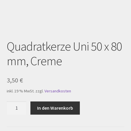
Homepage
Impressum
Kasse
Quadratkerze Uni 50 x 80
Kerzenpflege
mm, Creme
Mein Konto
My Account
3,50
€
inkl. 19 % MwSt.
zzgl.
Versandkosten
Registration
Quadratkerze
In den Warenkorb
Shop
Uni
50
Versandarten
x