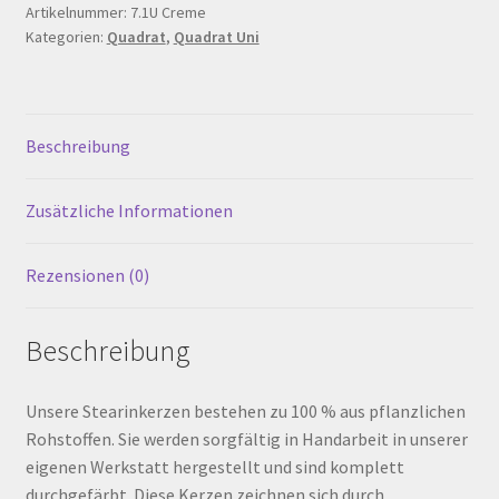
80
Artikelnummer:
7.1U Creme
Warenkorb
Kategorien:
Quadrat
,
Quadrat Uni
mm,
Creme
Werkstattverkauf
Menge
Beschreibung
Widerrufsbelehrung
Zusätzliche Informationen
Zahlungsarten
Rezensionen (0)
Beschreibung
Unsere Stearinkerzen bestehen zu 100 % aus pflanzlichen
Rohstoffen. Sie werden sorgfältig in Handarbeit in unserer
eigenen Werkstatt hergestellt und sind komplett
durchgefärbt. Diese Kerzen zeichnen sich durch