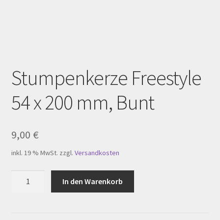
Homepage
Impressum
Kasse
Stumpenkerze Freestyle
Kerzenpflege
54 x 200 mm, Bunt
Mein Konto
My Account
9,00
€
inkl. 19 % MwSt.
zzgl.
Versandkosten
Registration
Stumpenkerze
In den Warenkorb
Shop
Freestyle
54
Versandarten
x