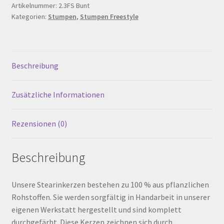
200
Artikelnummer:
2.3FS Bunt
Warenkorb
Kategorien:
Stumpen
,
Stumpen Freestyle
mm,
Bunt
Werkstattverkauf
Menge
Beschreibung
Widerrufsbelehrung
Zusätzliche Informationen
Zahlungsarten
Rezensionen (0)
Beschreibung
Unsere Stearinkerzen bestehen zu 100 % aus pflanzlichen
Rohstoffen. Sie werden sorgfältig in Handarbeit in unserer
eigenen Werkstatt hergestellt und sind komplett
durchgefärbt. Diese Kerzen zeichnen sich durch