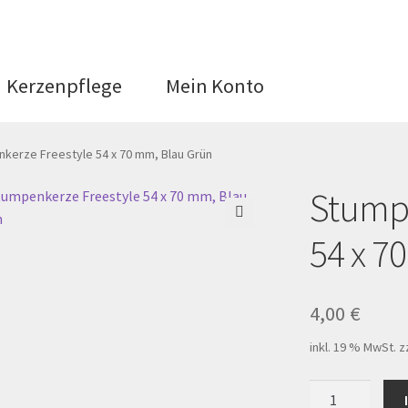
Kerzenpflege
Mein Konto
 (EU)
Datenschutzerklärung
kerze Freestyle 54 x 70 mm, Blau Grün
Stumpe
epage
Impressum
Kasse
Kerzenpflege
Mein Ko
🔍
54 x 7
ersandarten
Warenkorb
Werkstattverkauf
4,00
€
inkl. 19 % MwSt.
z
rten
Stumpenkerze