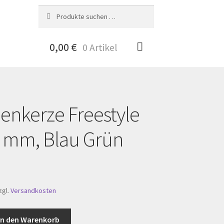
Suche
Suchen
nach:
0,00
€
0 Artikel
nkerze Freestyle
nto
0 mm, Blau Grün
zgl.
Versandkosten
In den Warenkorb