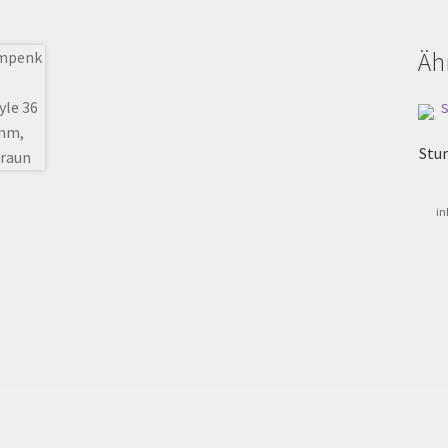
Äh
Stu
in