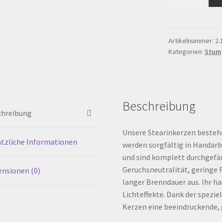
Freestyle
54
x
70
Artikelnummer:
2.
Kategorien:
Stum
mm,
Blau
Grün
Menge
Beschreibung
chreibung
Unsere Stearinkerzen bestehe
tzliche Informationen
werden sorgfältig in Handarb
und sind komplett durchgefär
Geruchsneutralität, geringe 
nsionen (0)
langer Brenndauer aus. Ihr h
Lichteffekte. Dank der spezie
Kerzen eine beeindruckende, 