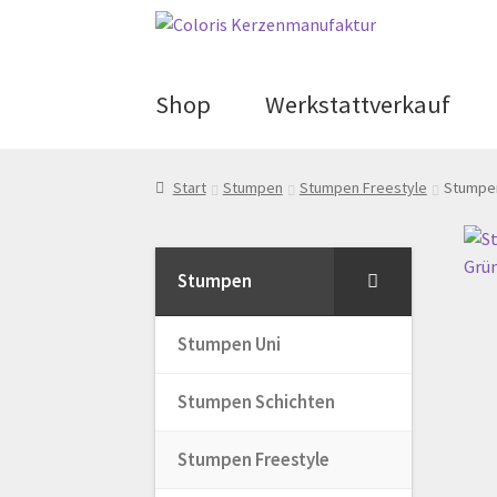
Zur
Zum
Navigation
Inhalt
springen
springen
Shop
Werkstattverkauf
Start
AGB
Blog
Cookie-Richtlinie
Start
Stumpen
Stumpen Freestyle
Stumpen
Echtheit von Bewertungen
Hom
Stumpen
Stumpen Uni
My Account
Registration
Shop
V
Stumpen Schichten
Widerrufsbelehrung
Zahlungsa
Stumpen Freestyle