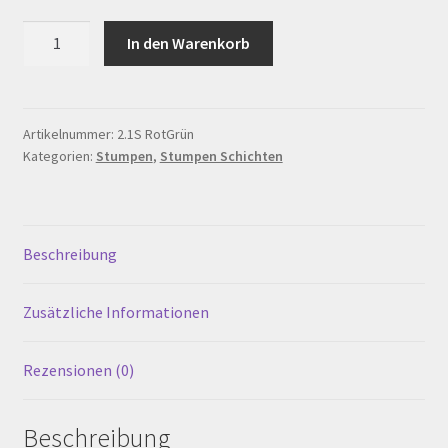
Warenkorb
Stumpenkerze
In den Warenkorb
Schichten
54
Werkstattverkauf
x
70
Artikelnummer:
2.1S RotGrün
Widerrufsbelehrung
Kategorien:
Stumpen
,
Stumpen Schichten
mm,
Rot
Zahlungsarten
Grün
Menge
Beschreibung
Zusätzliche Informationen
Rezensionen (0)
Beschreibung