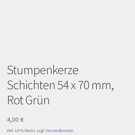
Homepage
Impressum
Kasse
Kerzenpflege
Mein Konto
Stumpenkerze
Schichten 54 x 70 mm,
My Account
Rot Grün
Registration
Shop
4,00
€
Versandarten
inkl. 19 % MwSt.
zzgl.
Versandkosten