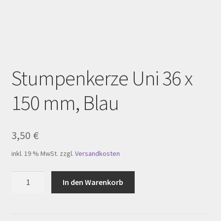
Homepage
Impressum
Kasse
Stumpenkerze Uni 36 x
Kerzenpflege
150 mm, Blau
Mein Konto
My Account
3,50
€
inkl. 19 % MwSt.
zzgl.
Versandkosten
Registration
Stumpenkerze
In den Warenkorb
Shop
Uni
36
Versandarten
x