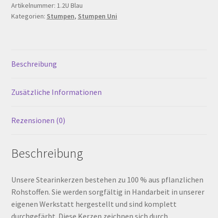
150
Artikelnummer:
1.2U Blau
Warenkorb
Kategorien:
Stumpen
,
Stumpen Uni
mm,
Blau
Werkstattverkauf
Menge
Beschreibung
Widerrufsbelehrung
Zusätzliche Informationen
Zahlungsarten
Rezensionen (0)
Beschreibung
Unsere Stearinkerzen bestehen zu 100 % aus pflanzlichen
Rohstoffen. Sie werden sorgfältig in Handarbeit in unserer
eigenen Werkstatt hergestellt und sind komplett
durchgefärbt. Diese Kerzen zeichnen sich durch