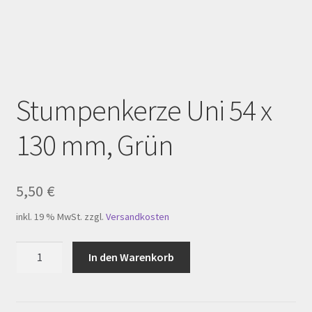
Homepage
Impressum
Kasse
Stumpenkerze Uni 54 x
Kerzenpflege
130 mm, Grün
Mein Konto
My Account
5,50
€
inkl. 19 % MwSt.
zzgl.
Versandkosten
Registration
Stumpenkerze
In den Warenkorb
Shop
Uni
54
Versandarten
x