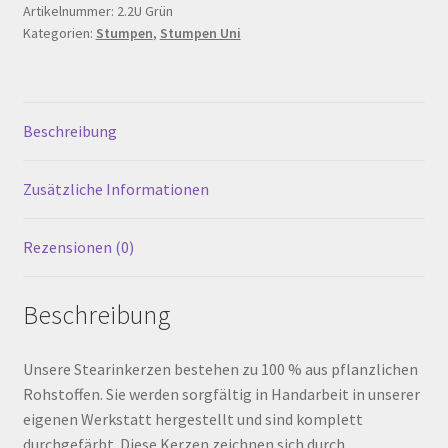
130
Artikelnummer:
2.2U Grün
Warenkorb
Kategorien:
Stumpen
,
Stumpen Uni
mm,
Grün
Werkstattverkauf
Menge
Beschreibung
Widerrufsbelehrung
Zusätzliche Informationen
Zahlungsarten
Rezensionen (0)
Beschreibung
Unsere Stearinkerzen bestehen zu 100 % aus pflanzlichen
Rohstoffen. Sie werden sorgfältig in Handarbeit in unserer
eigenen Werkstatt hergestellt und sind komplett
durchgefärbt. Diese Kerzen zeichnen sich durch