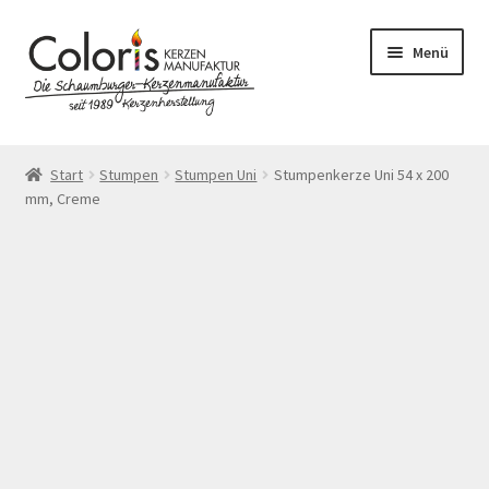
Zur
Zum
Menü
Navigation
Inhalt
springen
springen
Start
Start
Stumpen
Stumpen Uni
Stumpenkerze Uni 54 x 200
mm, Creme
AGB
Blog
Cookie-Richtlinie (EU)
Datenschutzerklärung
Echtheit von Bewertungen