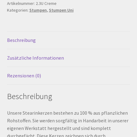
200
Artikelnummer:
2.3U Creme
Warenkorb
Kategorien:
Stumpen
,
Stumpen Uni
mm,
Creme
Werkstattverkauf
Menge
Beschreibung
Widerrufsbelehrung
Zusätzliche Informationen
Zahlungsarten
Rezensionen (0)
Beschreibung
Unsere Stearinkerzen bestehen zu 100 % aus pflanzlichen
Rohstoffen. Sie werden sorgfältig in Handarbeit in unserer
eigenen Werkstatt hergestellt und sind komplett
durchgefärbt. Diese Kerzen zeichnen sich durch