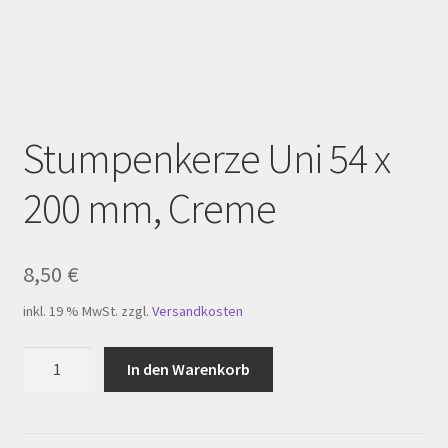
Homepage
Impressum
Kasse
Stumpenkerze Uni 54 x
Kerzenpflege
200 mm, Creme
Mein Konto
My Account
8,50
€
inkl. 19 % MwSt.
zzgl.
Versandkosten
Registration
Stumpenkerze
In den Warenkorb
Shop
Uni
54
Versandarten
x