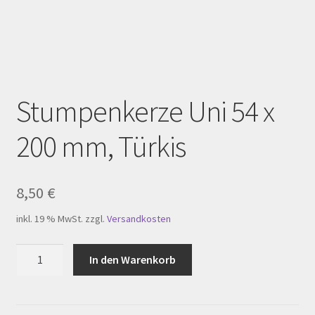
Homepage
Impressum
Kasse
Stumpenkerze Uni 54 x
Kerzenpflege
200 mm, Türkis
Mein Konto
My Account
8,50
€
inkl. 19 % MwSt.
zzgl.
Versandkosten
Registration
Stumpenkerze
In den Warenkorb
Shop
Uni
54
Versandarten
x