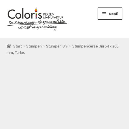
Zur
Zum
Menü
Navigation
Inhalt
springen
springen
Start
Start
Stumpen
Stumpen Uni
Stumpenkerze Uni 54 x 200
mm, Türkis
AGB
Blog
Cookie-Richtlinie (EU)
Datenschutzerklärung
Echtheit von Bewertungen