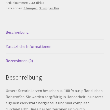
200
Artikelnummer:
2.3U Türkis
Warenkorb
Kategorien:
Stumpen
,
Stumpen Uni
mm,
Türkis
Werkstattverkauf
Menge
Beschreibung
Widerrufsbelehrung
Zusätzliche Informationen
Zahlungsarten
Rezensionen (0)
Beschreibung
Unsere Stearinkerzen bestehen zu 100 % aus pflanzlichen
Rohstoffen. Sie werden sorgfältig in Handarbeit in unserer
eigenen Werkstatt hergestellt und sind komplett
durchgefärbt. Diese Kerzen zeichnen sich durch