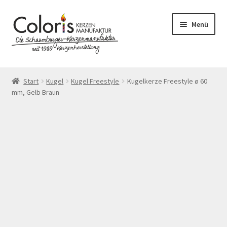
Zur
Zum
Menü
Navigation
Inhalt
springen
springen
Start
Start
Kugel
Kugel Freestyle
Kugelkerze Freestyle ø 60
mm, Gelb Braun
AGB
Blog
Cookie-Richtlinie (EU)
Datenschutzerklärung
Echtheit von Bewertungen