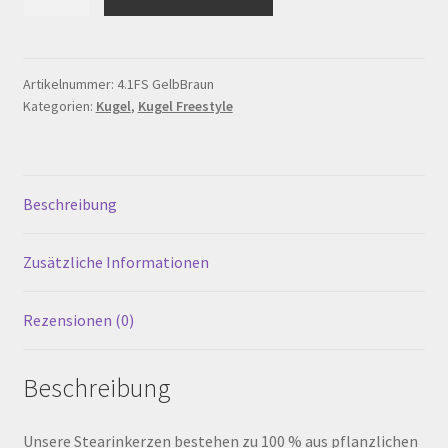
Freestyle
Warenkorb
ø
60
mm,
Werkstattverkauf
Artikelnummer:
4.1FS GelbBraun
Kategorien:
Kugel
,
Kugel Freestyle
Gelb
Braun
Widerrufsbelehrung
Menge
Zahlungsarten
Beschreibung
Zusätzliche Informationen
Rezensionen (0)
Beschreibung
Unsere Stearinkerzen bestehen zu 100 % aus pflanzlichen