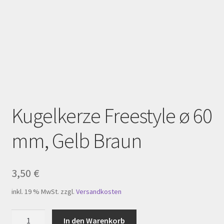
Homepage
Impressum
Kasse
Kerzenpflege
Mein Konto
Kugelkerze Freestyle ø 60
mm, Gelb Braun
My Account
Registration
3,50
€
Shop
inkl. 19 % MwSt.
zzgl.
Versandkosten
Versandarten
Kugelkerze
In den Warenkorb