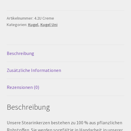
ø
Warenkorb
80
mm,
Artikelnummer:
4.2U Creme
Werkstattverkauf
Kategorien:
Kugel
,
Kugel Uni
Creme
Menge
Widerrufsbelehrung
Beschreibung
Zahlungsarten
Zusätzliche Informationen
Rezensionen (0)
Beschreibung
Unsere Stearinkerzen bestehen zu 100 % aus pflanzlichen
Rohstoffen. Sie werden sorgfältig in Handarbeit in unserer