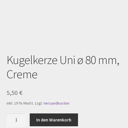
Homepage
Impressum
Kasse
Kerzenpflege
Kugelkerze Uni ø 80 mm,
Mein Konto
Creme
My Account
Registration
5,50
€
inkl. 19 % MwSt.
zzgl.
Versandkosten
Shop
Kugelkerze
In den Warenkorb
Versandarten
Uni