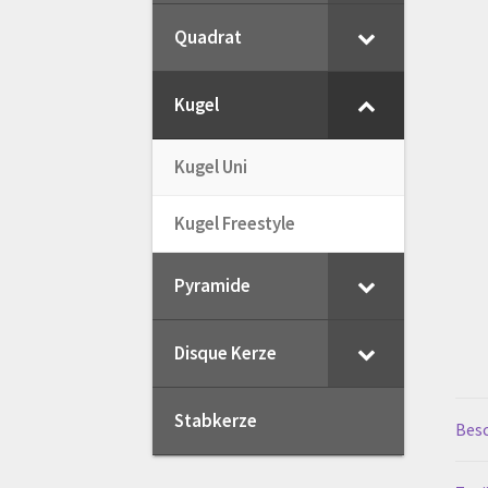
Quadrat
My Account
Registration
Shop
V
Kugel
Widerrufsbelehrung
Zahlungsa
Kugel Uni
Kugel Freestyle
Pyramide
Disque Kerze
Stabkerze
Bes