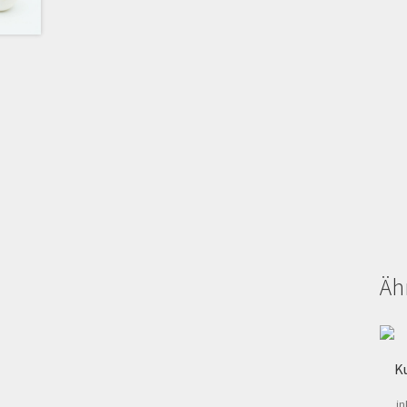
Äh
K
in