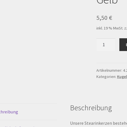
ersandarten
Warenkorb
Werkstattverkauf
5,50
€
inkl. 19 % MwSt.
z
rten
Kugelkerze
Uni
ø
80
mm,
Artikelnummer:
4.
Kategorien:
Kugel
Gelb
Menge
Beschreibung
chreibung
Unsere Stearinkerzen bestehe