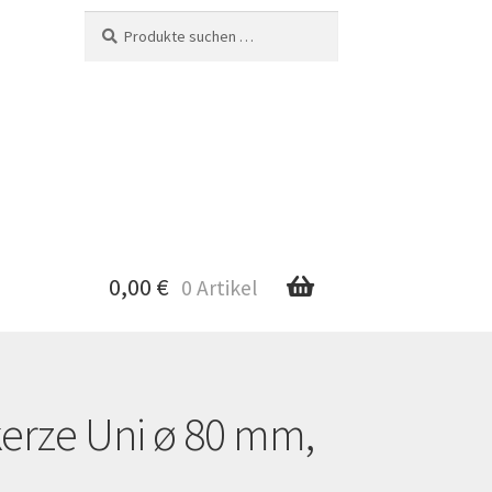
Suche
Suchen
nach:
0,00
€
0 Artikel
erze Uni ø 80 mm,
nto