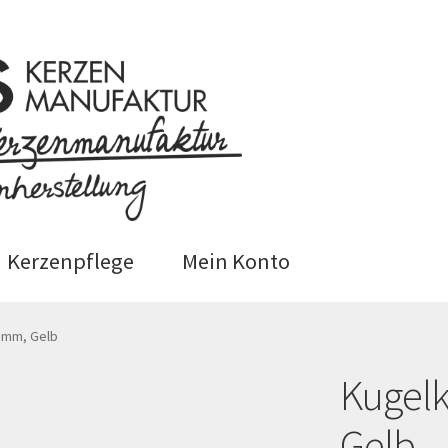
Kerzenpflege
Mein Konto
 (EU)
Datenschutzerklärung
0 mm, Gelb
Kugelk
epage
Impressum
Kasse
Kerzenpflege
Mein Ko
Gelb