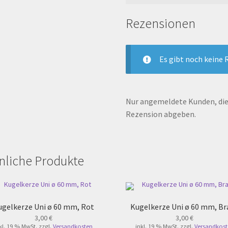
Rezensionen
Es gibt noch keine 
Nur angemeldete Kunden, die 
Rezension abgeben.
nliche Produkte
ugelkerze Uni ø 60 mm, Rot
Kugelkerze Uni ø 60 mm, Br
3,00
€
3,00
€
kl. 19 % MwSt.
zzgl.
Versandkosten
inkl. 19 % MwSt.
zzgl.
Versandkost