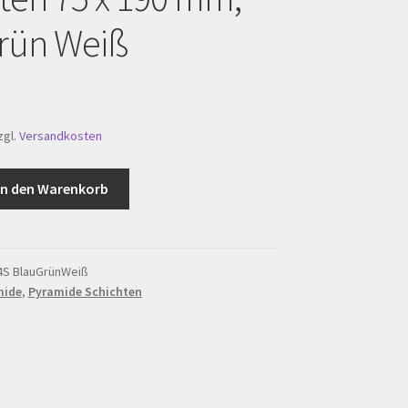
rün Weiß
zgl.
Versandkosten
e
In den Warenkorb
4S BlauGrünWeiß
mide
,
Pyramide Schichten