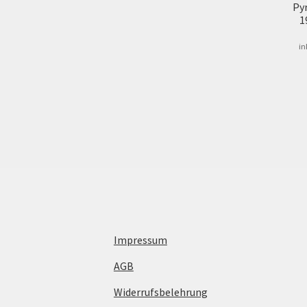
Py
1
in
Impressum
AGB
Widerrufsbelehrung