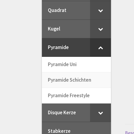
Quadrat
My Account
Registration
Shop
V
Kugel
Widerrufsbelehrung
Zahlungsa
Pyramide
Pyramide Uni
Pyramide Schichten
Pyramide Freestyle
Disque Kerze
Stabkerze
Bes