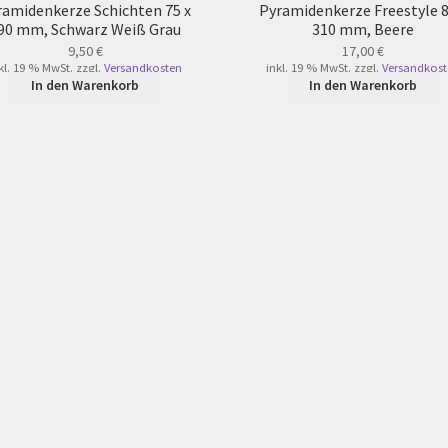
ramidenkerze Schichten 75 x
Pyramidenkerze Freestyle 8
90 mm, Schwarz Weiß Grau
310 mm, Beere
9,50
€
17,00
€
kl. 19 % MwSt.
zzgl.
Versandkosten
inkl. 19 % MwSt.
zzgl.
Versandkost
In den Warenkorb
In den Warenkorb