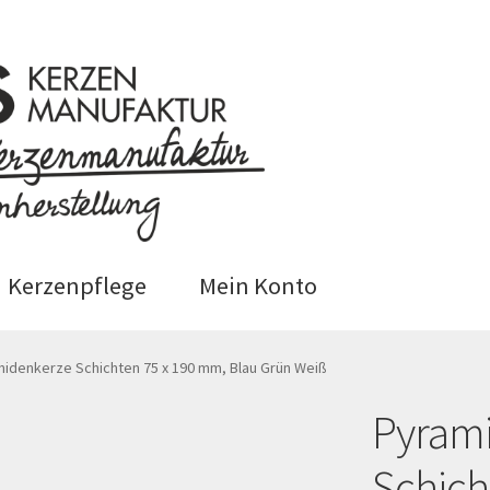
Kerzenpflege
Mein Konto
 (EU)
Datenschutzerklärung
idenkerze Schichten 75 x 190 mm, Blau Grün Weiß
Pyram
epage
Impressum
Kasse
Kerzenpflege
Mein Ko
Schich