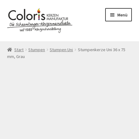
Zur
Zum
Menü
Navigation
Inhalt
springen
springen
Start
Start
Stumpen
Stumpen Uni
Stumpenkerze Uni 36 x 75
mm, Grau
AGB
Blog
Cookie-Richtlinie (EU)
Datenschutzerklärung
Echtheit von Bewertungen