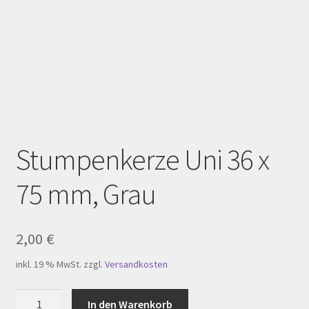
Homepage
Impressum
Kasse
Kerzenpflege
Mein Konto
Stumpenkerze Uni 36 x
75 mm, Grau
My Account
Registration
2,00
€
Shop
inkl. 19 % MwSt.
zzgl.
Versandkosten
Versandarten
Stumpenkerze
In den Warenkorb