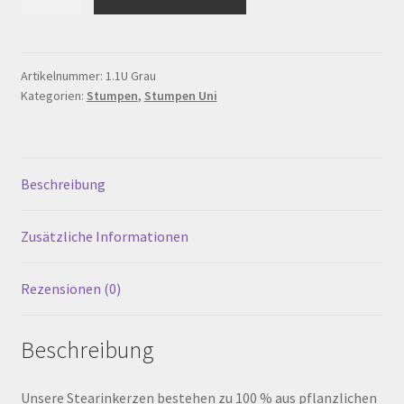
Uni
Warenkorb
36
x
75
Werkstattverkauf
Artikelnummer:
1.1U Grau
Kategorien:
Stumpen
,
Stumpen Uni
mm,
Grau
Widerrufsbelehrung
Menge
Zahlungsarten
Beschreibung
Zusätzliche Informationen
Rezensionen (0)
Beschreibung
Unsere Stearinkerzen bestehen zu 100 % aus pflanzlichen